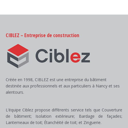
on
on
on
on
Facebook
X
Pinterest
LinkedIn
CIBLEZ – Entreprise de construction
Créée en 1998, CIBLEZ est une entreprise du bâtiment
destinée aux professionnels et aux particuliers à Nancy et ses
alentours.
L’équipe Ciblez propose différents service tels que Couverture
de bâtiment; Isolation extérieure; Bardage de façades;
Lanterneaux de toit; Étanchéité de toit; et Zinguerie.