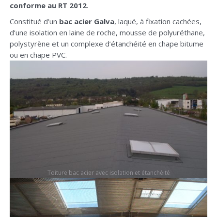
conforme au RT 2012
.
Constitué d’un
bac acier Galva
, laqué, à fixation cachées,
d’une isolation en laine de roche, mousse de polyuréthane,
polystyrène et un complexe d’étanchéité en chape bitume
ou en chape PVC.
Toiture bac acier avec isolation et étanchéité