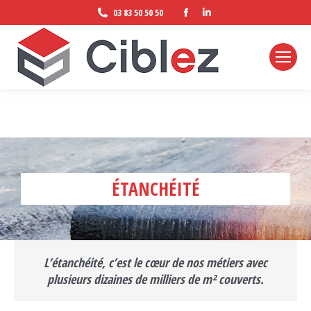
Facebook
LinkedIn
03 83 50 50 50
page
page
opens
opens
in
in
new
new
window
window
ÉTANCHÉITÉ
L’étanchéité, c’est le cœur de nos métiers avec
plusieurs dizaines de milliers de m² couverts.