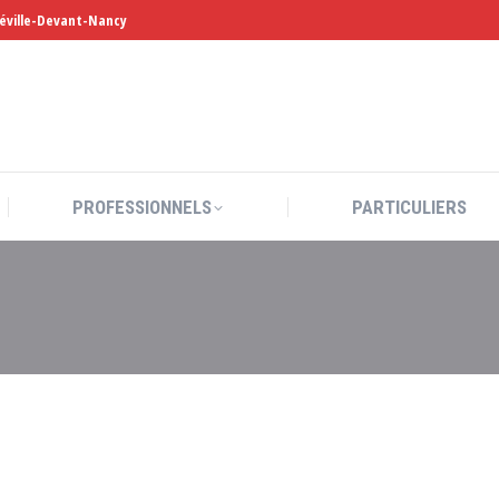
léville-Devant-Nancy
PROFESSIONNELS
PARTICULIERS
PROFESSIONNELS
PARTICULIERS