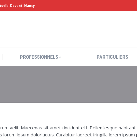
léville-Devant-Nancy
PROFESSIONNELS
PARTICULIERS
PROFESSIONNELS
PARTICULIERS
utrum velit. Maecenas sit amet tincidunt elit. Pellentesque habit
is lorem ipsum dolorluctus. Curabitur laoreet fringilla lorem ipsum 