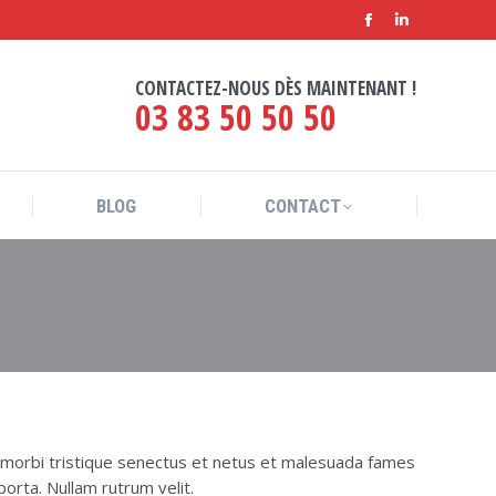
Facebook
LinkedIn
BLOG
CONTACT
page
page
CONTACTEZ-NOUS DÈS MAINTENANT !
opens
opens
03 83 50 50 50
in
in
new
new
window
window
BLOG
CONTACT
ant morbi tristique senectus et netus et malesuada fames
porta. Nullam rutrum velit.