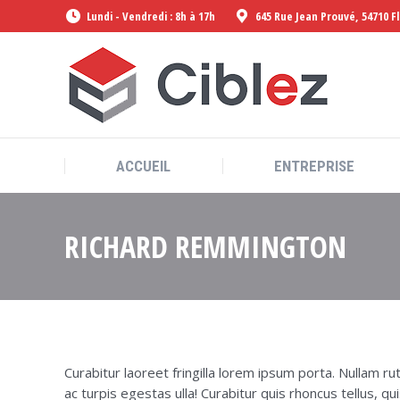
Lundi - Vendredi : 8h à 17h
645 Rue Jean Prouvé, 54710 F
ACCUEIL
ENTREPRISE
ACCUEIL
ENTREPRISE
RICHARD REMMINGTON
Curabitur laoreet fringilla lorem ipsum porta. Nullam r
ac turpis egestas ulla! Curabitur quis rhoncus tellus, qu