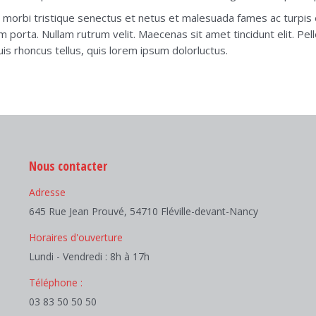
 morbi tristique senectus et netus et malesuada fames ac turpis e
sum porta. Nullam rutrum velit. Maecenas sit amet tincidunt elit. P
is rhoncus tellus, quis lorem ipsum dolorluctus.
Nous contacter
Adresse
645 Rue Jean Prouvé, 54710 Fléville-devant-Nancy
Horaires d'ouverture
Lundi - Vendredi : 8h à 17h
Téléphone :
03 83 50 50 50