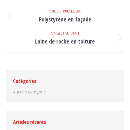
NAVIGATION
ONGLET PRÉCÉDENT
DE
Polystyrene en façade
Onglet
précédent
COMMENTAIRE
ONGLET SUIVANT
Laine de roche en toiture
Projets
similaires
Catégories
Aucune catégorie
Articles récents