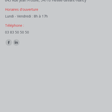
645 Rue Jean Prouvé, 54710 Fléville-devant-Nancy
Horaires d'ouverture
Lundi - Vendredi : 8h à 17h
Téléphone :
03 83 50 50 50
Trouvez nous sur :
Facebook
LinkedIn