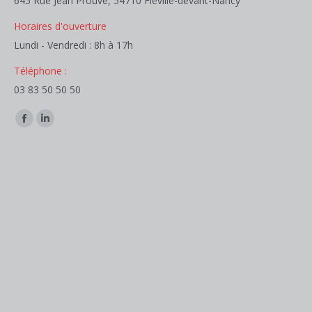
645 Rue Jean Prouvé, 54710 Fléville-devant-Nancy
Horaires d'ouverture
Lundi - Vendredi : 8h à 17h
Téléphone :
03 83 50 50 50
Trouvez nous sur :
Facebook
LinkedIn