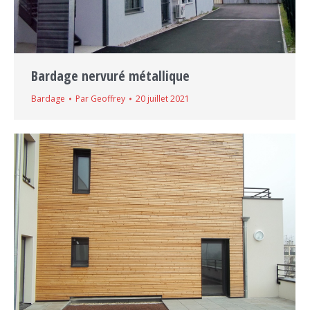
Bardage nervuré métallique
Bardage
Par
Geoffrey
20 juillet 2021