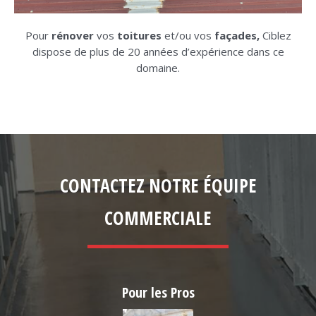
Pour
rénover
vos
toitures
et/ou vos
façades,
Ciblez
dispose de plus de 20 années d’expérience dans ce
domaine.
CONTACTEZ NOTRE ÉQUIPE
COMMERCIALE
Pour les Pros