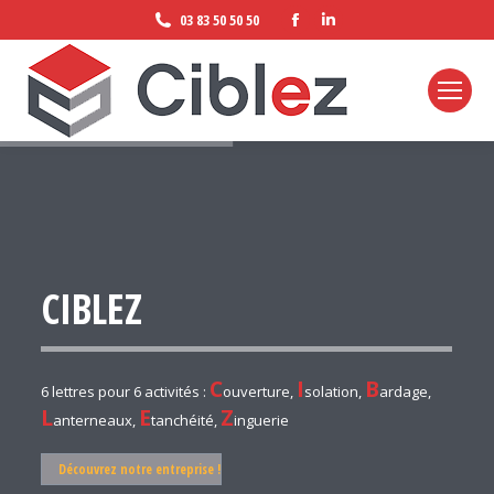
Facebook
LinkedIn
03 83 50 50 50
page
page
opens
opens
in
in
new
new
window
window
CIBLEZ
C
I
B
6 lettres pour 6 activités :
ouverture,
solation,
ardage,
L
E
Z
anterneaux,
tanchéité,
inguerie
Découvrez notre entreprise !