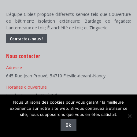
L’équipe Ciblez propose différents service tels que Couverture
de bâtiment; Isolation extérieure; Bardage de façades;
Lanterneaux de toit; Étanchéité de toit; et Zinguerie.
Contactez-nous !
Nous contacter
Adresse
645 Rue Jean Prouvé, 54710 Fléville-devant-Nancy
Horaires d'ouverture
Lundi - Vendredi : 8h à 17h
Nous utilisons des cookies pour vous garantir la meilleure
Téléphone :
expérience sur notre site web. Si vous continuez à utiliser ce
03 83 50 50 50
site, nous supposerons que vous en êtes satisfait.
Ok
Trouvez nous sur :
Facebook
LinkedIn