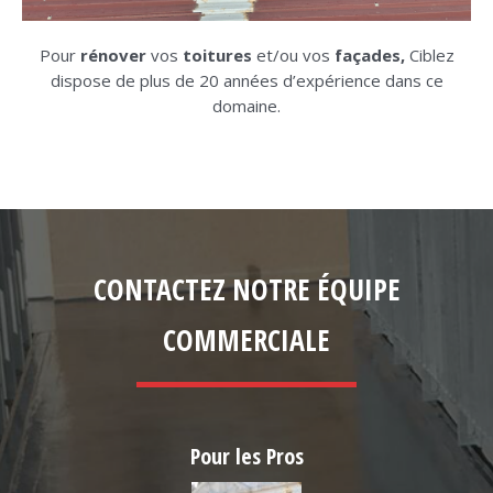
Pour
rénover
vos
toitures
et/ou vos
façades,
Ciblez
dispose de plus de 20 années d’expérience dans ce
domaine.
CONTACTEZ NOTRE ÉQUIPE
COMMERCIALE
Pour les Pros