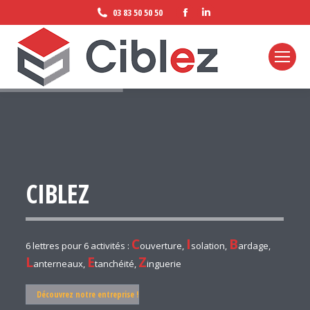
Facebook
LinkedIn
03 83 50 50 50
page
page
opens
opens
in
in
new
new
window
window
CIBLEZ
C
I
B
6 lettres pour 6 activités :
ouverture,
solation,
ardage,
L
E
Z
anterneaux,
tanchéité,
inguerie
Découvrez notre entreprise !