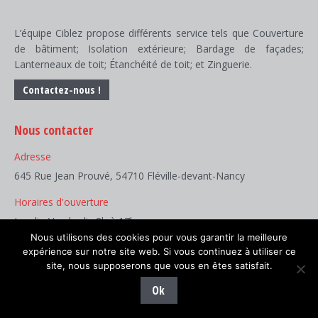
L’équipe Ciblez propose différents service tels que Couverture
de bâtiment; Isolation extérieure; Bardage de façades;
Lanterneaux de toit; Étanchéité de toit; et Zinguerie.
Contactez-nous !
Nous contacter
Adresse
645 Rue Jean Prouvé, 54710 Fléville-devant-Nancy
Horaires d'ouverture
Lundi - Vendredi : 8h à 17h
Nous utilisons des cookies pour vous garantir la meilleure
Téléphone :
expérience sur notre site web. Si vous continuez à utiliser ce
03 83 50 50 50
site, nous supposerons que vous en êtes satisfait.
Ok
Trouvez nous sur :
Facebook
LinkedIn